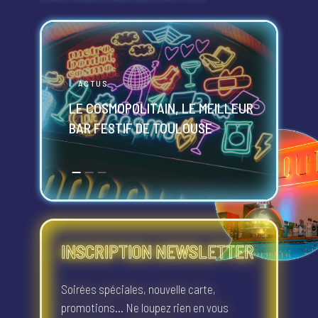
ACTUS
LE COSMOPOLITAIN, LE MEILLEUR
L
BAR FESTIF DE TOULOUSE
C
INSCRIPTION NEWSLETTER
Soirées spéciales, nouvelle carte,
promotions… Ne loupez rien en vous