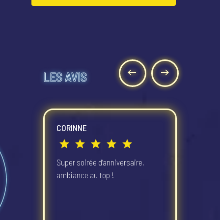
LES AVIS
CORINNE
M
Super soirée d’anniversaire,
So
ns
ambiance au top !
e
mu
f
u