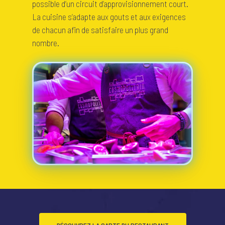
possible d’un circuit d’approvisionnement court.
QUI SOMMES-NOUS ?
La cuisine s’adapte aux gouts et aux exigences
CARTE RESTAURANT
de chacun afin de satisfaire un plus grand
nombre.
CARTE BAR
RÉSERVATION
ACTUALITÉS