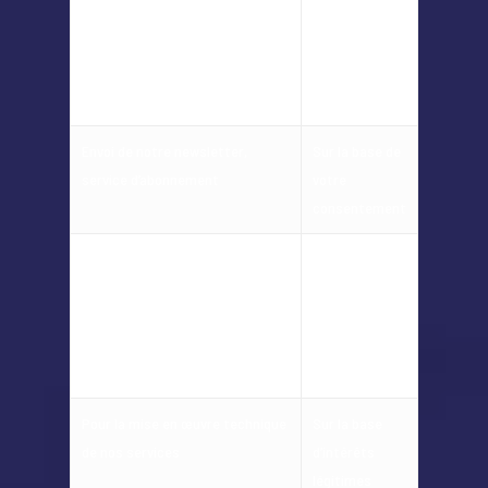
Traitement de votre demande et
Sur la base de
fourniture de tout service
votre
supplémentaire dont vous avez
consentement
besoin
Envoi de notre newsletter,
Sur la base de
service d’abonnement
votre
consentement
Pour garantir que notre site
Sur la base
Internet vous est présenté de la
d’intérêts
manière la plus efficace et
légitimes
attractive (par ex. grâce à une
évaluation anonymisée)
Pour la mise en œuvre technique
Sur la base
de nos services
d’intérêts
légitimes