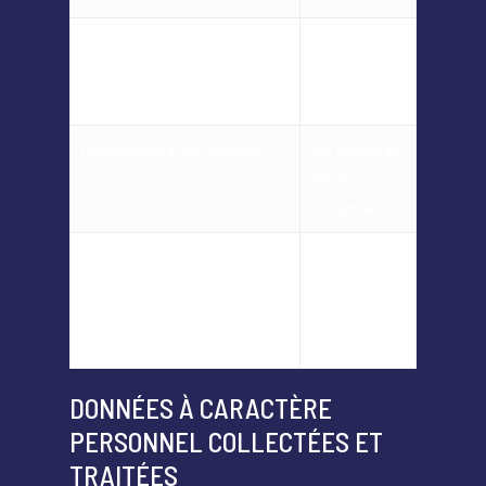
Inscription comme utilisateur du
Sur la base de
site ; partage d’avis
votre
consentement
Participation à des concours
Sur la base de
votre
consentement
Pour le traitement, la réalisation
Sur la base de
et l’expédition de votre
votre
commande après un achat
consentement
ACCUEIL
effectué sur le site Internet
QUI SOMMES-NOUS ?
DONNÉES À CARACTÈRE
CARTE RESTAURANT
PERSONNEL COLLECTÉES ET
CARTE BAR
TRAITÉES