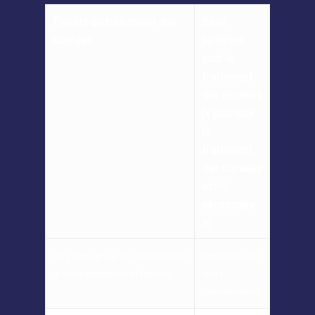
Finalité du traitement des
Base
données
juridique
pour le
traitement
des données
(« pourquoi
le
traitement
des données
est-il
nécessaire
»)
Lors d’une prise de contact et de
Sur la base de
la correspondance afférente
votre
consentement